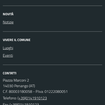
NOVITÀ
Notizie
VIVERE IL COMUNE
Luoghi
Eventi
CONTATTI
Piazza Marconi 2
14030 Penango (AT)
C.F. 80003180058 - P.Iva: 01222080051
Telefono:
(+39)0141910123
Fax: (+39)0141910123