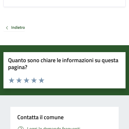
Indietro
Quanto sono chiare le informazioni su questa
pagina?
Valuta da 1 a 5 stelle la pagina
Valuta 1 stelle su 5
Valuta 2 stelle su 5
Valuta 3 stelle su 5
Valuta 4 stelle su 5
Valuta 5 stelle su 5
Contatta il comune
Leggi le domande frequenti