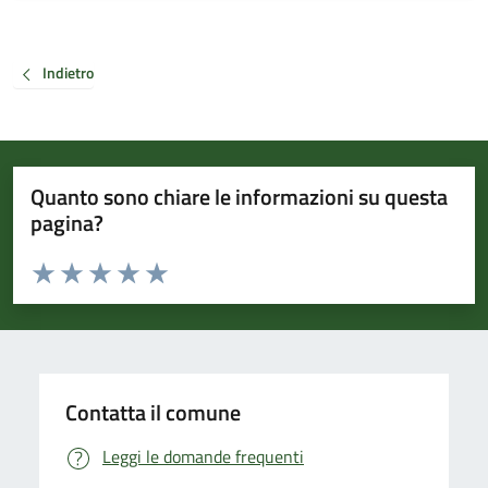
Indietro
Quanto sono chiare le informazioni su questa
pagina?
Valuta da 1 a 5 stelle la pagina
Valuta 1 stelle su 5
Valuta 2 stelle su 5
Valuta 3 stelle su 5
Valuta 4 stelle su 5
Valuta 5 stelle su 5
Contatta il comune
Leggi le domande frequenti