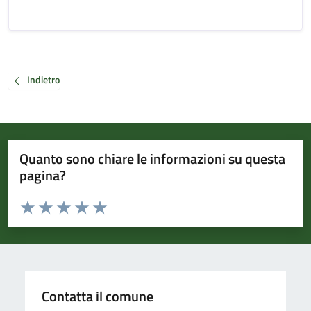
Indietro
Quanto sono chiare le informazioni su questa
pagina?
Valuta da 1 a 5 stelle la pagina
Valuta 1 stelle su 5
Valuta 2 stelle su 5
Valuta 3 stelle su 5
Valuta 4 stelle su 5
Valuta 5 stelle su 5
Contatta il comune