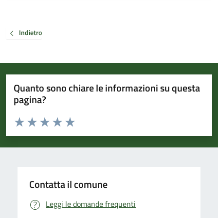
Indietro
Quanto sono chiare le informazioni su questa
pagina?
Valuta da 1 a 5 stelle la pagina
Valuta 1 stelle su 5
Valuta 2 stelle su 5
Valuta 3 stelle su 5
Valuta 4 stelle su 5
Valuta 5 stelle su 5
Contatta il comune
Leggi le domande frequenti