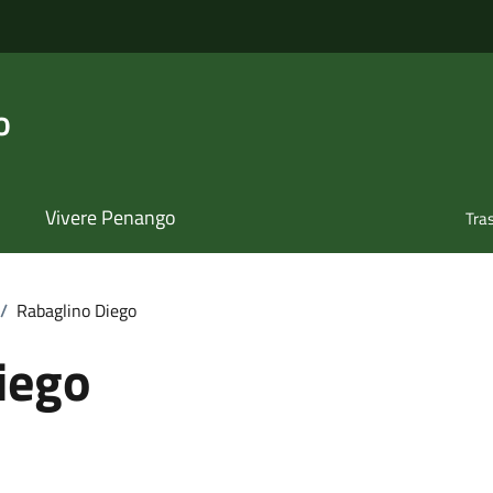
o
Vivere Penango
Tra
/
Rabaglino Diego
iego