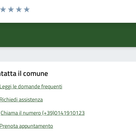
a da 1 a 5 stelle la pagina
ta 1 stelle su 5
Valuta 2 stelle su 5
Valuta 3 stelle su 5
Valuta 4 stelle su 5
Valuta 5 stelle su 5
tatta il comune
Leggi le domande frequenti
Richiedi assistenza
Chiama il numero (+39)0141910123
Prenota appuntamento