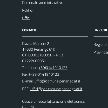
Personale amministrativo
Politici
Uffici
CONTATTI
LINK UTIL
Piazza Marconi 2
Regione
14030 Penango (AT)
Provincia
C.F. 80003180058 - P.Iva:
01222080051
Telefono:
(+39)0141910123
Fax: (+39)0141910123
E-mail:
PEC:
Codice univoco fatturazione elettronica
UFL5NC