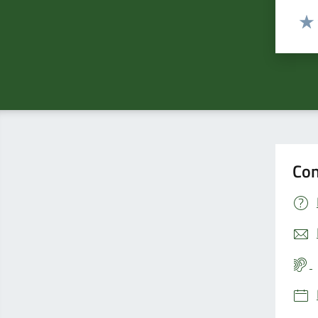
Valut
Valu
Con