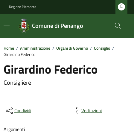
Regione Piemonte
Comune di Penango
Home
/
Amministrazione
/
Organi di Governo
/
Consiglio
/
Girardino Federico
Girardino Federico
Consigliere
Condividi
Vedi azioni
Argomenti