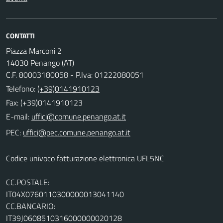
CONTATTI
Piazza Marconi 2
14030 Penango (AT)
C.F. 80003180058 - P.Iva: 01222080051
Telefono:
(+39)0141910123
Fax: (+39)0141910123
E-mail:
PEC:
Codice univoco fatturazione elettronica UFL5NC
CC.POSTALE:
IT04X0760110300000013041140
CC.BANCARIO:
IT39J0608510316000000020128