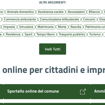
ALTRI ARGOMENTI
ne
Animale domestico
Assistenza sociale
Associazioni
Bilancio
Commercio ambulante
Comunicazione istituzionale
Concorsi
Elez
Imposte
Istruzione
Matrimonio
Morte
Nascita
Patrimonio cu
le
Residenza
Sport
Tempo libero
Trasporto pubblico
Turismo
Vedi Tutti
i online per cittadini e imp
Sportello online del comune
Ammin