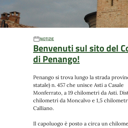
Ultime notizie
NOTIZIE
Benvenuti sul sito del
di Penango!
Penango si trova lungo la strada provinc
statale) n. 457 che unisce Asti a Casale
Monferrato, a 19 chilometri da Asti. Dis
chilometri da Moncalvo e 1,5 chilometr
Calliano.
Il capoluogo è posto a circa un chilom