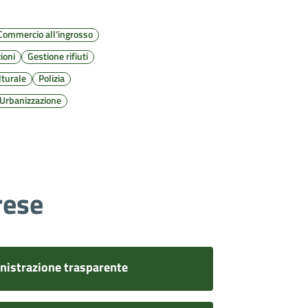
Commercio all'ingrosso
ioni
Gestione rifiuti
lturale
Polizia
Urbanizzazione
rese
istrazione trasparente