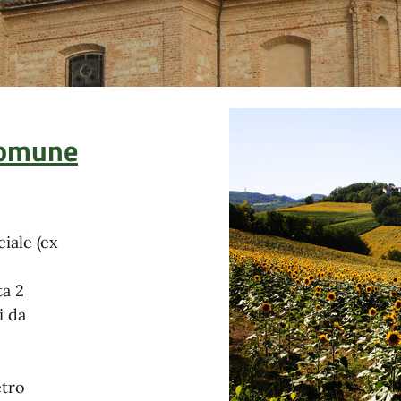
 Comune
iale (ex
ta 2
i da
etro